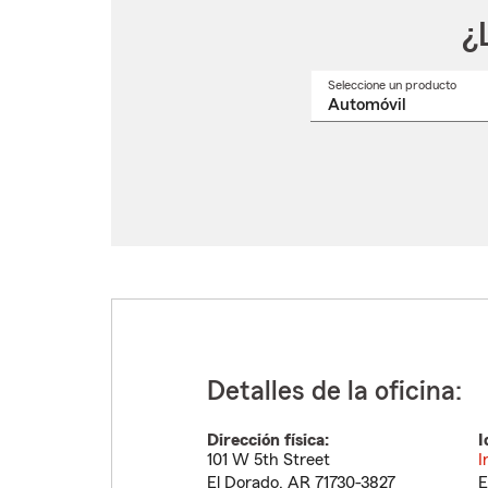
¿
Seleccione un producto
Selec
un
nomb
de
produ
del
menú
despl
Detalles de la oficina:
Dirección física:
I
101 W 5th Street
I
El Dorado
,
AR
71730-3827
E