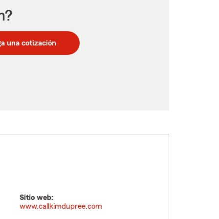
n?
a una cotización
Sitio web:
www.callkimdupree.com