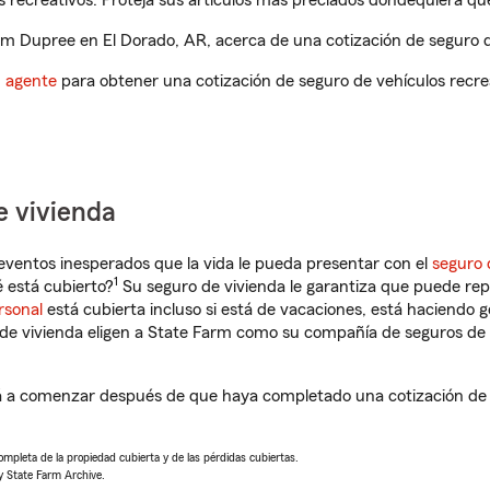
 recreativos. Proteja sus artículos más preciados dondequiera qu
m Dupree en El Dorado, AR, acerca de una cotización de seguro de
n agente
para obtener una cotización de seguro de vehículos recre
e vivienda
eventos inesperados que la vida le pueda presentar con el
seguro 
1
 está cubierto?
Su seguro de vivienda le garantiza que puede rep
rsonal
está cubierta incluso si está de vacaciones, está haciendo g
de vivienda eligen a State Farm como su compañía de seguros de 
 a comenzar después de que haya completado una cotización de s
completa de la propiedad cubierta y de las pérdidas cubiertas.
y State Farm Archive.