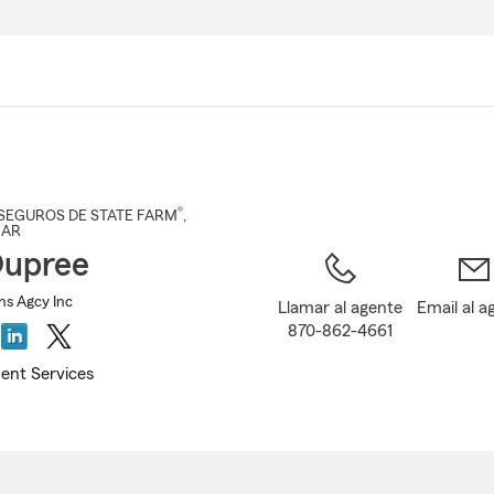
Pasar
al
contenido
principal
®
SEGUROS DE STATE FARM
,
, AR
Dupree
ns Agcy Inc
Llamar al agente
Email al a
870-862-4661
ent Services