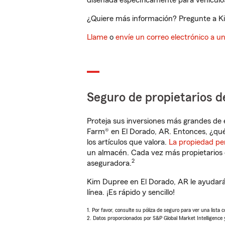
diseñada específicamente para vehículos
¿Quiere más información? Pregunte a Ki
Llame
o
envíe un correo electrónico a u
Seguro de propietarios d
Proteja sus inversiones más grandes de 
Farm® en El Dorado, AR. Entonces, ¿qué
los artículos que valora.
La propiedad pe
un almacén. Cada vez más propietarios 
2
aseguradora.
Kim Dupree en El Dorado, AR le ayudará
línea. ¡Es rápido y sencillo!
1. Por favor, consulte su póliza de seguro para ver una lista 
2. Datos proporcionados por S&P Global Market Intelligence 