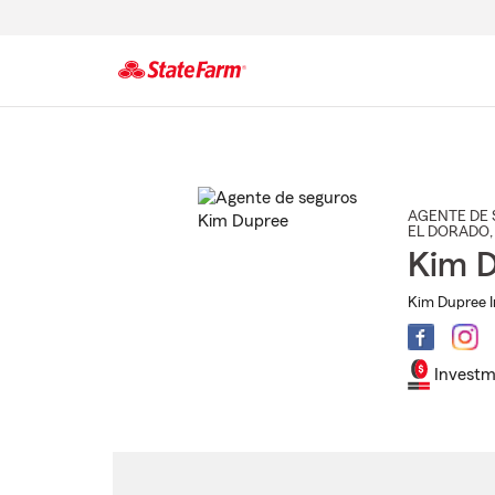
Comienzo
del
contenido
principal
AGENTE DE 
EL DORADO
Kim 
Kim Dupree I
Investm