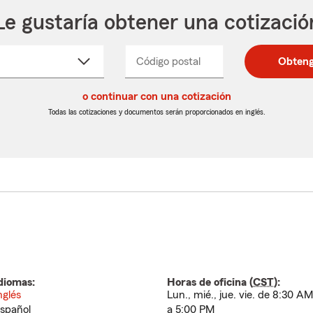
Le gustaría obtener una cotizació
cione
Código postal
Ingresa
Ingresa
Obteng
_____
un
un
re
código
código
cto
o continuar con una cotización
postal
postal
de
de
Todas las cotizaciones y documentos serán proporcionados en inglés.
egable
5
5
dígitos
dígitos
diomas:
Horas de oficina (
CST
):
nglés
Lun., mié., jue. vie. de 8:30 AM
spañol
a 5:00 PM