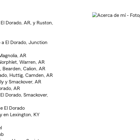
 El Dorado, AR, y Ruston,
 a El Dorado, Junction
Magnolia, AR
 Norphlet, Warren, AR
, Bearden, Calion, AR
orado, Huttig, Camden, AR
lly y Smackover, AR
orado, AR
 El Dorado, Smackover,
e El Dorado
ky en Lexington, KY
l
ub